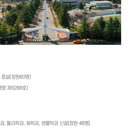
증설(정원60명)
령 제9288호)
 물리학과, 화학과, 생물학과 신설(정원 48명)